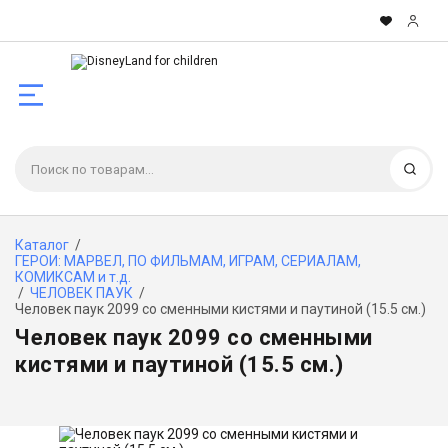
КУКЛЫ И ФИГУРКИ РАЗНЫХ
ДОЛГО И СЧАСТЛИВО
ЧЕЛОВЕК ПАУК
БЭТМЕН
ТРАНСФОРМЕРЫ
ТАЧКИ
ЭНГРИ БЁРДЗ
СЕРИЙ
Най
ГЕРОИ: МАРВЕЛ, ПО
ДИСНЕЕВСКИЕ ПРИНЦЕССЫ И
ГАРРИ ПОТТЕР
ЧЁРНАЯ ПАНТЕРА
ОТРЯД САМОУБИЙЦ
БОТЫ СПАСАТЕЛИ
РАЗНОЕ
ФИЛЬМАМ, ИГРАМ,
ДРУГИЕ
СЕРИАЛАМ, КОМИКСАМ и т.д.
АЛИСА В СТРАНЕ ЧУДЕС И В
СПЕЙС ДЖЕМ (КОСМИЧЕСКИЙ
ГЕРОИ DC: ПО ФИЛЬМАМ,
Каталог
/
МОНСТР ХАЙ
ЧЁРНАЯ ВДОВА
ЗАЗЕРКАЛЬЕ
ДЖЕМ)
ИГРАМ И КОМИКСАМ
ГЕРОИ: МАРВЕЛ, ПО ФИЛЬМАМ, ИГРАМ, СЕРИАЛАМ,
КОМИКСАМ и т.д.
/
ЧЕЛОВЕК ПАУК
/
Человек паук 2099 со сменными кистями и паутиной (15.5 см.)
ТРАНСФОРМЕРЫ И БОТЫ
СУПЕР ГЕРОИНИ
ДЕДПУЛ
ЛИЛО И СТИЧ
ОДЕЖДА И АСЕССУАРЫ
СПАСАТЕЛИ
Человек паук 2099 со сменными
кистями и паутиной (15.5 см.)
КУКЛЫ БАРБИ
ЛЮДИ Х
ГОЛОВОЛОМКА
АВАТАР
ДИНО ТРАНСФОРМЕРЫ