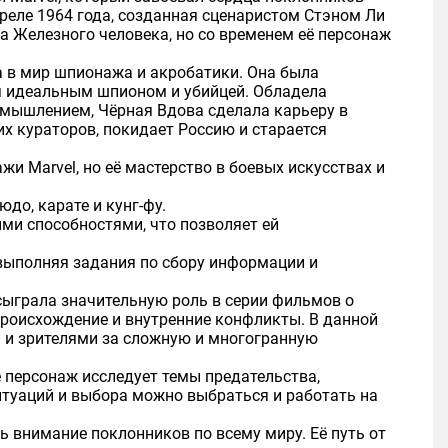
апреле 1964 года, созданная сценаристом Стэном Ли
 Железного человека, но со временем её персонаж
та в мир шпионажа и акробатики. Она была
ия идеальным шпионом и убийцей. Обладела
 мышлением, Чёрная Вдова сделала карьеру в
их кураторов, покидает Россию и старается
и Marvel, но её мастерство в боевых искусствах и
до, карате и кунг-фу.
и способностями, что позволяет ей
выполняя задания по сбору информации и
 сыграла значительную роль в серии фильмов о
 происхождение и внутренние конфликты. В данной
и и зрителями за сложную и многогранную
 персонаж исследует темы предательства,
ситуаций и выбора можно выбраться и работать на
 внимание поклонников по всему миру. Её путь от