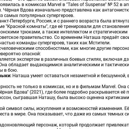
оявилась в комиксах Marvel в "Tales of Suspense" № 52 в 
 Чёрная Вдова изначально представлена как антагонистка
из самых популярных супергероев.
кт-Петербурге, Россия, и с раннего возраста была втяну
ме "Красной комнаты", где её тренировали для становлен
онскими трюками, а также интеллектом и стратегическим
оветское правительство. Со временем Наташа предаёт сво
 частью команды супергероев, таких как Мстители.
человеческими способностями, как многие другие персонаж
евероятно опасной:
ляется экспертом в различных боевых стилях, включая дзю
Она обладает выдающимися аналитическими и тактическим
ы в бою.
выки:
Наташа умеет оставаться незаметной и бесшумной, 
рность не только в комиксах, но и в фильмам Marvel. Она
ёрная Вдова" (2021), где более подробно раскрывается её
нссон, сыгравшая Наташу, была высоко оценена критикам
ой символ силы, искупления и возможностей изменения. Её
места в мире. Она показывает, что даже из самых темных 
вдохновляющий персонаж, который продолжает привлекать