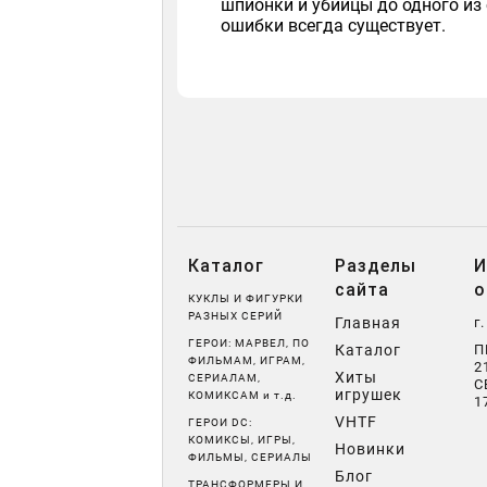
шпионки и убийцы до одного из
ошибки всегда существует.
Каталог
Разделы
И
сайта
о
КУКЛЫ И ФИГУРКИ
РАЗНЫХ СЕРИЙ
Главная
г
ГЕРОИ: МАРВЕЛ, ПО
Каталог
П
ФИЛЬМАМ, ИГРАМ,
2
Хиты
СЕРИАЛАМ,
С
игрушек
КОМИКСАМ и т.д.
1
VHTF
ГЕРОИ DC:
КОМИКСЫ, ИГРЫ,
Новинки
ФИЛЬМЫ, СЕРИАЛЫ
Блог
ТРАНСФОРМЕРЫ И