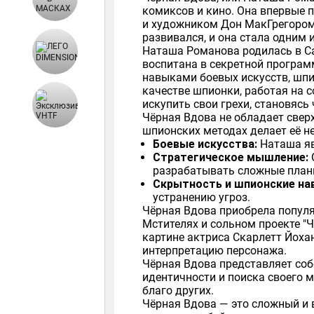
комиксов и кино. Она впервые п
и художником Дон МакГрегором.
развивался, и она стала одним 
Наташа Романова родилась в Сан
воспитана в секретной програм
навыками боевых искусств, шпи
качестве шпионки, работая на с
искупить свои грехи, становясь
Чёрная Вдова не обладает сверх
шпионских методах делает её н
Боевые искусства:
Наташа яв
Стратегическое мышление:
разрабатывать сложные план
Скрытность и шпионские на
устранению угроз.
Чёрная Вдова приобрела популя
Мстителях и сольном проекте "Ч
картине актриса Скарлетт Йоха
интерпретацию персонажа.
Чёрная Вдова представляет соб
идентичности и поиска своего 
благо других.
Чёрная Вдова — это сложный и 