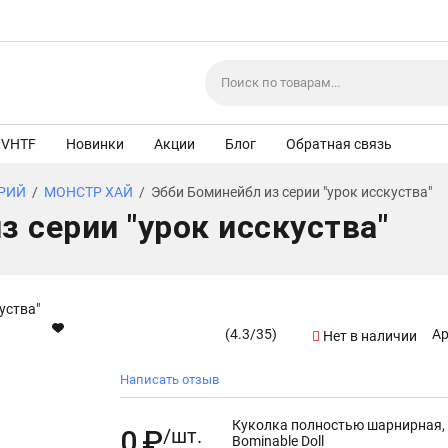
VHTF
Новинки
Акции
Блог
Обратная связь
ЕРИЙ
/
МОНСТР ХАЙ
/
Эбби Боминейбл из серии "урок исскуства"
з серии "урок исскуства"
(
4.3
/
35
)
Ар
Нет в наличии
Написать отзыв
Куколка полностью шарнирная, а
0
₽
/шт.
Bominable Doll