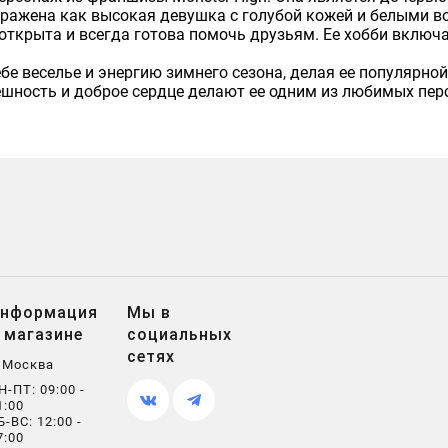
бражена как высокая девушка с голубой кожей и белыми во
ткрыта и всегда готова помочь друзьям. Ее хобби включаю
е веселье и энергию зимнего сезона, делая ее популярной
ешность и доброе сердце делают ее одним из любимых пе
нформация
Мы в
 магазине
социальных
сетях
. Москва
Н-ПТ: 09:00 -
1:00
Б-ВС: 12:00 -
7:00