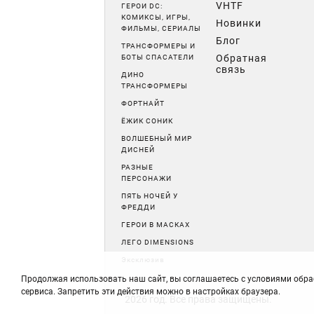
VHTF
ГЕРОИ DC:
КОМИКСЫ, ИГРЫ,
Новинки
ФИЛЬМЫ, СЕРИАЛЫ
Блог
ТРАНСФОРМЕРЫ И
Обратная
БОТЫ СПАСАТЕЛИ
связь
ДИНО
ТРАНСФОРМЕРЫ
ФОРТНАЙТ
ЁЖИК СОНИК
ВОЛШЕБНЫЙ МИР
ДИСНЕЙ
РАЗНЫЕ
ПЕРСОНАЖИ
ПЯТЬ НОЧЕЙ У
ФРЕДДИ
ГЕРОИ В МАСКАХ
ЛЕГО DIMENSIONS
Эксклюзив
Продолжая использовать наш сайт, вы соглашаетесь с условиями обра
сервиса. Запретить эти действия можно в настройках браузера.
2026 год. Все права защищены.