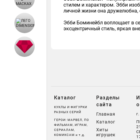
стилем и характером. Эбби изо
личной жизни она дружелюбна, о
Эбби Боминейбл воплощает в себ
эксцентричный стиль, яркая вн
Каталог
Разделы
И
сайта
о
КУКЛЫ И ФИГУРКИ
РАЗНЫХ СЕРИЙ
Главная
г
ГЕРОИ: МАРВЕЛ, ПО
Каталог
П
ФИЛЬМАМ, ИГРАМ,
2
Хиты
СЕРИАЛАМ,
С
игрушек
КОМИКСАМ и т.д.
1