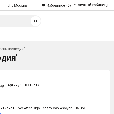
Личный кабинет
Избранное
(0)
г. Москва
Найти
день наследия"
едия"
Артикул:
DLFC-517
вар
ивная. Ever After High Legacy Day Ashlynn Ella Doll
е