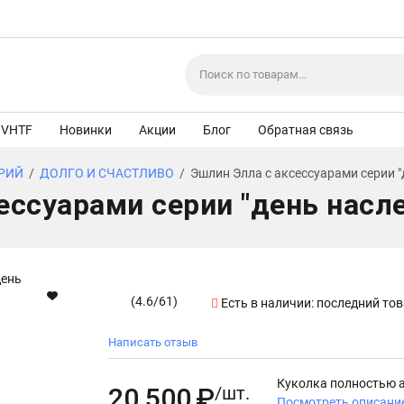
VHTF
Новинки
Акции
Блог
Обратная связь
ЕРИЙ
/
ДОЛГО И СЧАСТЛИВО
/
Эшлин Элла с аксессуарами серии "
ессуарами серии "день насл
(
4.6
/
61
)
Есть в наличии:
последний то
Написать отзыв
Куколка полностью акт
20 500
₽
/шт.
Посмотреть описани