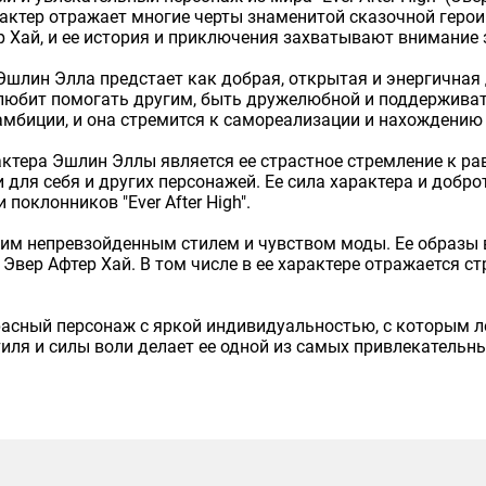
арактер отражает многие черты знаменитой сказочной геро
р Хай, и ее история и приключения захватывают внимание 
Эшлин Элла предстает как добрая, открытая и энергичная 
любит помогать другим, быть дружелюбной и поддерживать 
амбиции, и она стремится к самореализации и нахождению 
тера Эшлин Эллы является ее страстное стремление к раве
 для себя и других персонажей. Ее сила характера и доб
поклонников "Ever After High".
им непревзойденным стилем и чувством моды. Ее образы в
 Эвер Афтер Хай. В том числе в ее характере отражается 
красный персонаж с яркой индивидуальностью, с которым 
тиля и силы воли делает ее одной из самых привлекательн