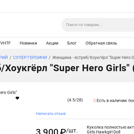
VHTF
Новинки
Акции
Блог
Обратная связь
ЕРИЙ
/
СУПЕР ГЕРОИНИ
/
Женщина - ястреб/Хоукгёрл "Super Hero Gir
оукгёрл "Super Hero Girls" (
(
4.5
/
28
)
Есть в наличии:
по
Написать отзыв
Куколка полностью акти
3 900
₽
/шт.
Girls Hawkgirl Doll