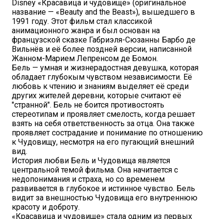
Disney «Красавица и чудовище» (оригинальное
название — «Beauty and the Beast»), вышедшего в
1991 году. Этот фильм стал классикой
анимационного жанра и был основан на
французской сказке Габриэля-Сюзанны Барбо де
Вильнёв и её более поздней версии, написанной
Жанном-Марием Лепренсом де Бомон.
Бель — умная и жизнерадостная девушка, которая
обладает глубокым чувством независимости. Её
любовь к чтению и знаниям выделяет её среди
других жителей деревни, которые считают её
"странной". Бель не боится противостоять
стереотипам и проявляет смелость, когда решает
взять на себя ответственность за отца. Она также
проявляет сострадание и понимание по отношению
к Чудовищу, несмотря на его пугающий внешний
вид.
История любви Бель и Чудовища является
центральной темой фильма. Она начитается с
недопонимания и страха, но со временем
развивается в глубокое и истинное чувство. Бель
видит за внешностью Чудовища его внутреннюю
красоту и доброту.
«Красавица и чудовище» стала одним из первых