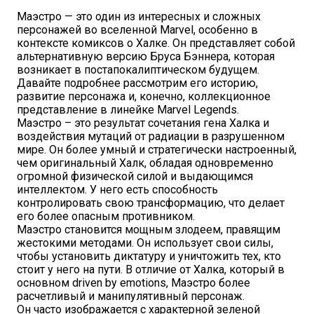
Маэстро — это один из интересных и сложных
персонажей во вселенной Marvel, особенно в
контексте комиксов о Халке. Он представляет собой
альтернативную версию Бруса Бэннера, которая
возникает в постапокалиптическом будущем.
Давайте подробнее рассмотрим его историю,
развитие персонажа и, конечно, коллекционное
представление в линейке Marvel Legends.
Маэстро – это результат сочетания гена Халка и
воздействия мутаций от радиации в разрушенном
мире. Он более умный и стратегически настроенный,
чем оригинальный Халк, обладая одновременно
огромной физической силой и выдающимся
интеллектом. У него есть способность
контролировать свою трансформацию, что делает
его более опасным противником.
Маэстро становится мощным злодеем, правящим
жестокими методами. Он использует свои силы,
чтобы установить диктатуру и уничтожить тех, кто
стоит у него на пути. В отличие от Халка, который в
основном driven by emotions, Маэстро более
расчетливый и манипулятивный персонаж.
Он часто изображается с характерной зеленой