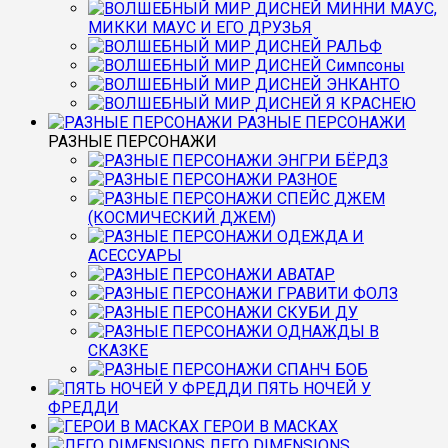
МИННИ МАУС,
МИККИ МАУС И ЕГО ДРУЗЬЯ
РАЛЬФ
Симпсоны
ЭНКАНТО
Я КРАСНЕЮ
РАЗНЫЕ ПЕРСОНАЖИ
РАЗНЫЕ ПЕРСОНАЖИ
ЭНГРИ БЁРДЗ
РАЗНОЕ
СПЕЙС ДЖЕМ
(КОСМИЧЕСКИЙ ДЖЕМ)
ОДЕЖДА И
АСЕССУАРЫ
АВАТАР
ГРАВИТИ ФОЛЗ
СКУБИ ДУ
ОДНАЖДЫ В
СКАЗКЕ
СПАНЧ БОБ
ПЯТЬ НОЧЕЙ У
ФРЕДДИ
ГЕРОИ В МАСКАХ
ЛЕГО DIMENSIONS