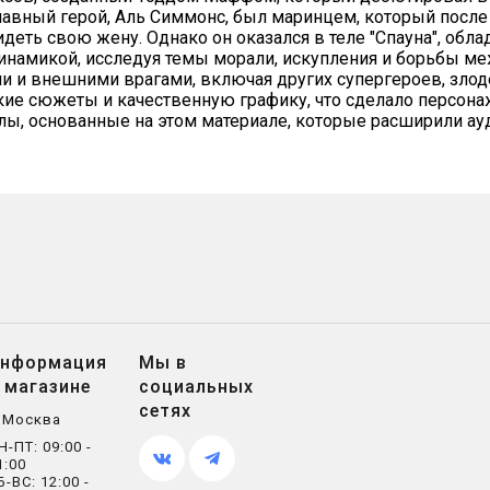
лавный герой, Аль Симмонс, был маринцем, который посл
идеть свою жену. Однако он оказался в теле "Спауна", об
 динамикой, исследуя темы морали, искупления и борьбы м
и и внешними врагами, включая других супергероев, злод
окие сюжеты и качественную графику, что сделало персона
, основанные на этом материале, которые расширили ауд
нформация
Мы в
 магазине
социальных
сетях
. Москва
Н-ПТ: 09:00 -
1:00
Б-ВС: 12:00 -