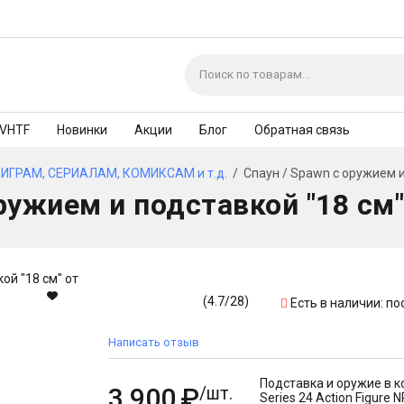
VHTF
Новинки
Акции
Блог
Обратная связь
ИГРАМ, СЕРИАЛАМ, КОМИКСАМ и т.д.
/
Спаун / Spawn с оружием и
ружием и подставкой "18 см"
(
4.7
/
28
)
Есть в наличии:
по
Написать отзыв
Подставка и оружие в ко
3 900
₽
/шт.
Series 24 Action Figure