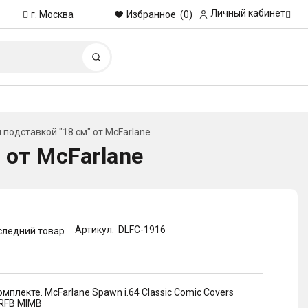
Личный кабинет
Избранное
(0)
г. Москва
Найти
 подставкой "18 см" от McFarlane
 от McFarlane
Артикул:
DLFC-1916
следний товар
мплекте. McFarlane Spawn i.64 Classic Comic Covers
 NRFB MIMB