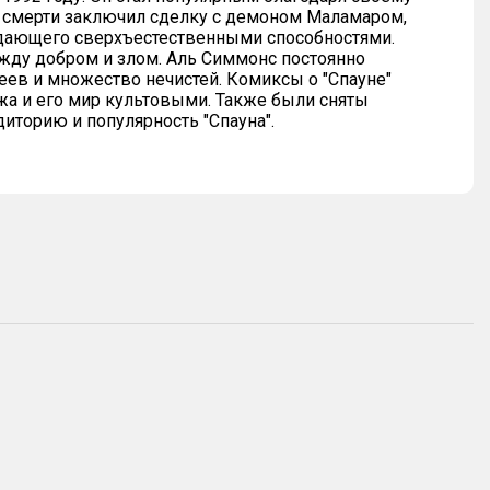
е смерти заключил сделку с демоном Маламаром,
ладающего сверхъестественными способностями.
ежду добром и злом. Аль Симмонс постоянно
еев и множество нечистей. Комиксы о "Спауне"
жа и его мир культовыми. Также были сняты
иторию и популярность "Спауна".